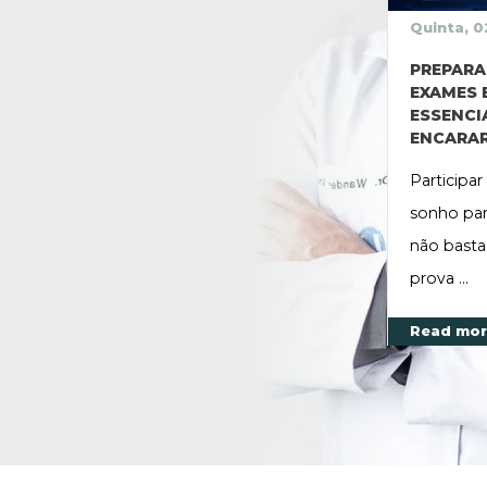
Quinta, 
PREPARA
EXAMES 
ESSENCI
ENCARAR
Participa
sonho par
não basta
prova ...
Read mo