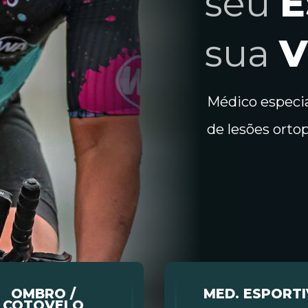
seu
E
sua
V
Médico especia
de lesões orto
OMBRO /
MED. ESPORT
COTOVELO