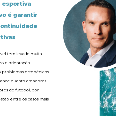
o esportiva
vo é garantir
continuidade
rtivas
ável tem levado muita
ro e orientação
m problemas ortopédicos.
ormance quanto amadores.
res de futebol, por
stão entre os casos mais