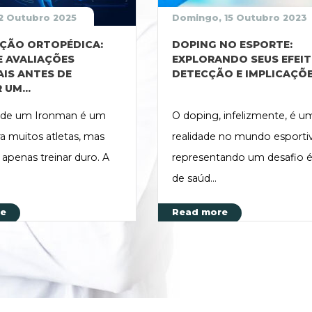
02 Outubro 2025
Domingo, 15 Outubro 2023
ÇÃO ORTOPÉDICA:
DOPING NO ESPORTE:
E AVALIAÇÕES
EXPLORANDO SEUS EFEIT
AIS ANTES DE
DETECÇÃO E IMPLICAÇÕ
 UM...
r de um Ironman é um
O doping, infelizmente, é u
a muitos atletas, mas
realidade no mundo esporti
 apenas treinar duro. A
representando um desafio é
de saúd...
re
Read more