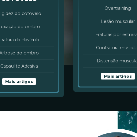
Overtraining
igidez do cotovelo
Lesão muscular
Luxação do ombro
Fraturas por estres
Fratura da clavícula
Contratura muscul
Artrose do ombro
Distensão muscula
Capsulite Adesiva
Mais artigos
Mais artigos