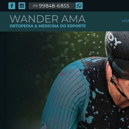
99848-6855
(11)
HO