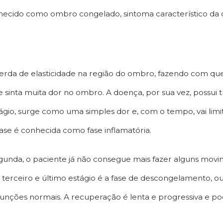
cido como ombro congelado, sintoma característico da 
erda de elasticidade na região do ombro, fazendo com qu
sinta muita dor no ombro. A doença, por sua vez, possui tr
ágio, surge como uma simples dor e, com o tempo, vai li
ase é conhecida como fase inflamatória.
egunda, o paciente já não consegue mais fazer alguns movi
 terceiro e último estágio é a fase de descongelamento, o
s funções normais. A recuperação é lenta e progressiva e p