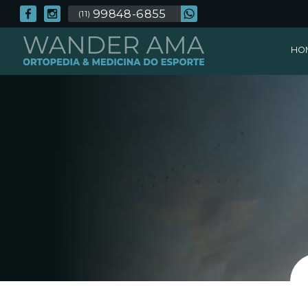
99848-6855
(11)
HO