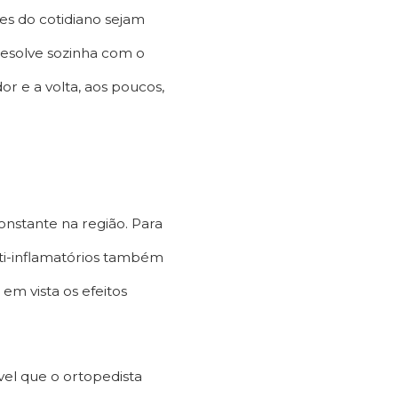
es do cotidiano sejam
resolve sozinha com o
r e a volta, aos poucos,
onstante na região. Para
nti-inflamatórios também
m vista os efeitos
vel que o ortopedista