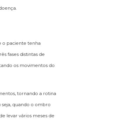
doença.
e o paciente tenha
ês fases distintas de
mitando os movimentos do
mentos, tornando a rotina
u seja, quando o ombro
ode levar vários meses de