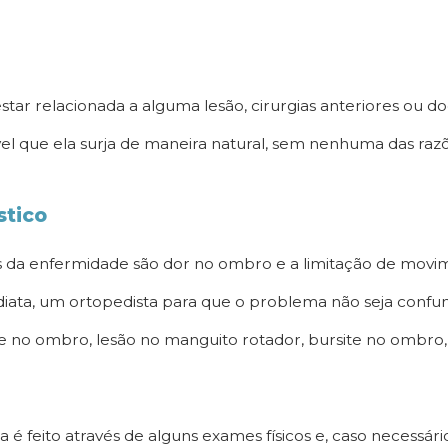
estar relacionada a alguma lesão, cirurgias anteriores ou 
el que ela surja de maneira natural, sem nenhuma das razõ
stico
as da enfermidade são dor no ombro e a limitação de movi
iata, um ortopedista para que o problema não seja confu
e no ombro, lesão no manguito rotador, bursite no ombro,
é feito através de alguns exames físicos e, caso necessári